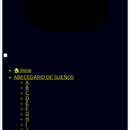
🏠 Inicio
ABECEDARIO DE SUEÑOS
A
B
C
D
E
F
G
H
I
J