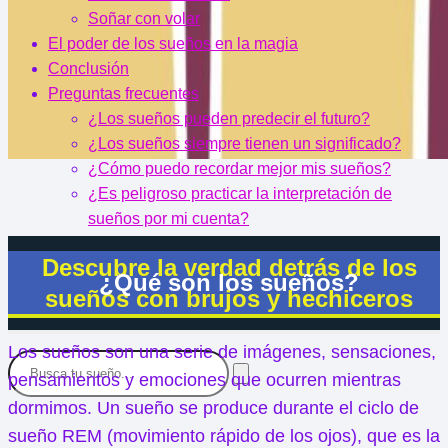
Soñar con volar
El poder de los sueños en la magia
Conclusión
Preguntas frecuentes
¿Los sueños pueden predecir el futuro?
¿Los sueños siempre tienen un significado?
¿Cómo puedo recordar mejor mis sueños?
¿Es peligroso practicar la interpretación de
sueños por mi cuenta?
Descubre la verdad detrás de los
¿Qué son los sueños?
sueños con brujos y hechiceros
Los sueños son una serie de imágenes, sensaciones,
pensamientos y emociones que ocurren mientras
dormimos. Un sueño se produce durante el ciclo de
sueño REM (movimiento rápido de los ojos), que es la