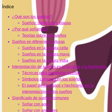
Índice
¿Qué son los sueños?
Sueños: definición y etapas
¿Por qué soñamos?
Teorías sobre los sueños
Sueños en diferentes culturas
Sueños en la cultura celta
Sueños en la cultura maya
Sueños en la cultura india
Interpretación de sueños en la brujería y la hechicería
Técnicas para interpretar sueños
Símbolos comunes en los sueños
El papel de los brujos y hechiceros en la
interpretación de los sueños
Significado de sueños comunes
Soñar con agua
Soñar con animales