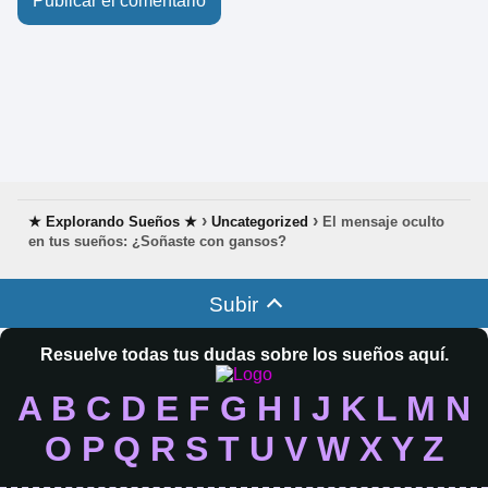
★ Explorando Sueños ★
Uncategorized
El mensaje oculto
en tus sueños: ¿Soñaste con gansos?
Subir
Resuelve todas tus dudas sobre los sueños aquí.
A
B
C
D
E
F
G
H
I
J
K
L
M
N
O
P
Q
R
S
T
U
V
W
X
Y
Z