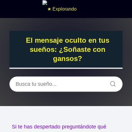
El mensaje oculto en tus
sueños: ¿Soñaste con
gansos?
Si te has despertado preguntándote qué