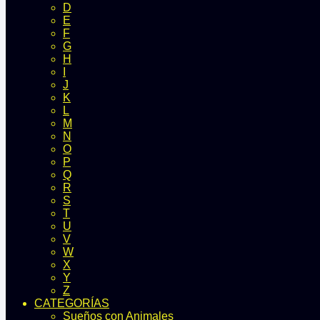
D
E
F
G
H
I
J
K
L
M
N
O
P
Q
R
S
T
U
V
W
X
Y
Z
CATEGORÍAS
Sueños con Animales