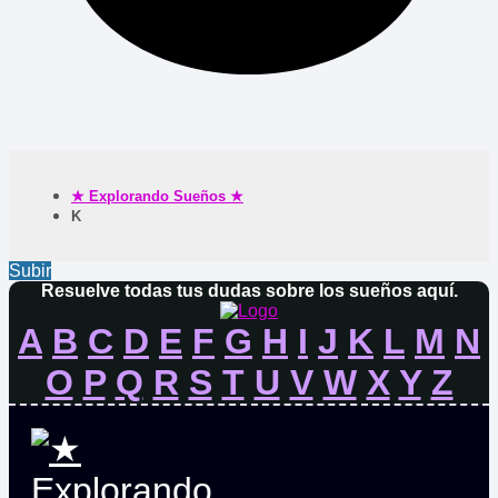
★ Explorando Sueños ★
K
Subir
Resuelve todas tus dudas sobre los sueños aquí.
A
B
C
D
E
F
G
H
I
J
K
L
M
N
O
P
Q
R
S
T
U
V
W
X
Y
Z