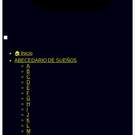
🏠 Inicio
ABECEDARIO DE SUEÑOS
A
B
C
D
E
F
G
H
I
J
K
L
M