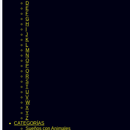
D
E
F
G
H
I
J
K
L
M
N
O
P
Q
R
S
T
U
V
W
X
Y
Z
CATEGORÍAS
Sueños con Animales