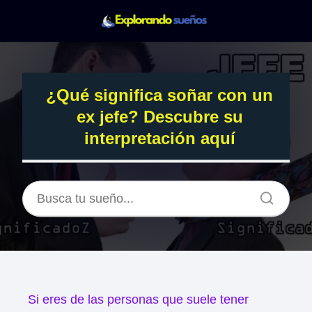
¿Qué significa soñar con un
ex jefe? Descubre su
interpretación aquí
Si eres de las personas que suele tener