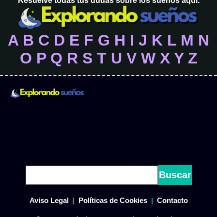
Resuelve todas tus dudas sobre los sueños aquí.
A
B
C
D
E
F
G
H
I
J
K
L
M
N
O
P
Q
R
S
T
U
V
W
X
Y
Z
Buscar
Aviso Legal
|
Políticas de Cookies
|
Contacto