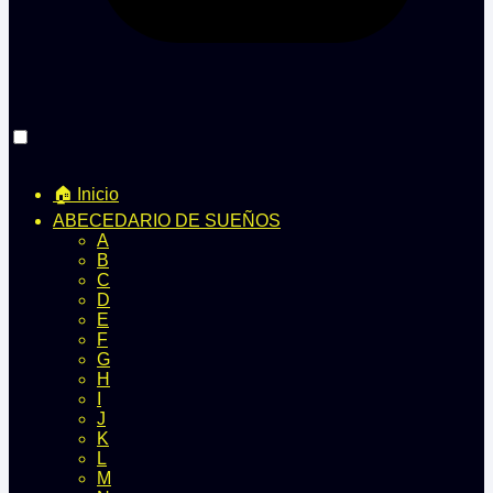
🏠 Inicio
ABECEDARIO DE SUEÑOS
A
B
C
D
E
F
G
H
I
J
K
L
M