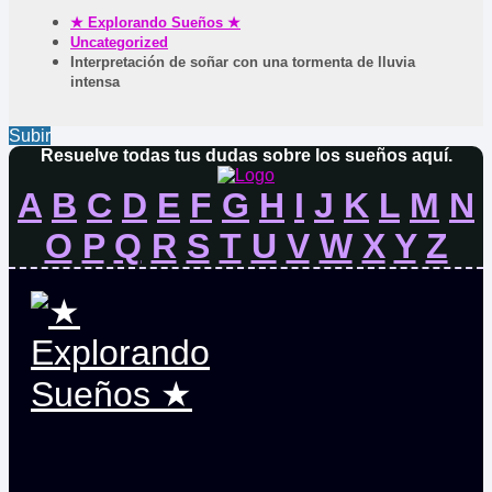
★ Explorando Sueños ★
Uncategorized
Interpretación de soñar con una tormenta de lluvia
intensa
Subir
Resuelve todas tus dudas sobre los sueños aquí.
A
B
C
D
E
F
G
H
I
J
K
L
M
N
O
P
Q
R
S
T
U
V
W
X
Y
Z