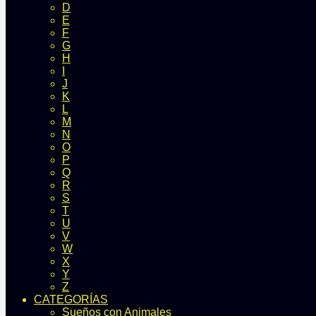
D
E
F
G
H
I
J
K
L
M
N
O
P
Q
R
S
T
U
V
W
X
Y
Z
CATEGORÍAS
Sueños con Animales