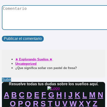
★ Explorando Sueños ★
Uncategorized
¿Que significa soñar con pastel de fresa?
Subir
Resuelve todas tus dudas sobre los sueños aquí.
A
B
C
D
E
F
G
H
I
J
K
L
M
N
O
P
Q
R
S
T
U
V
W
X
Y
Z