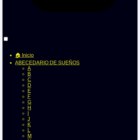
🏠 Inicio
ABECEDARIO DE SUEÑOS
A
B
C
D
E
F
G
H
I
J
K
L
M