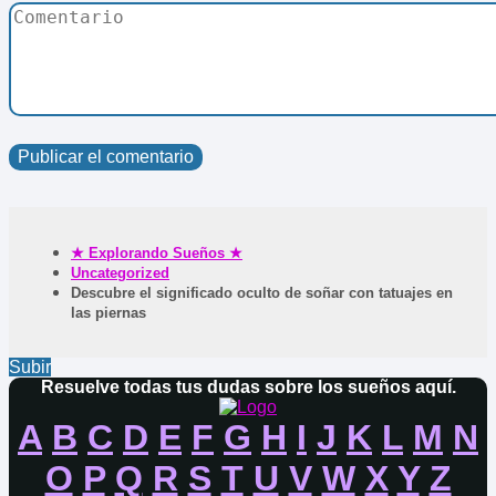
★ Explorando Sueños ★
Uncategorized
Descubre el significado oculto de soñar con tatuajes en
las piernas
Subir
Resuelve todas tus dudas sobre los sueños aquí.
A
B
C
D
E
F
G
H
I
J
K
L
M
N
O
P
Q
R
S
T
U
V
W
X
Y
Z