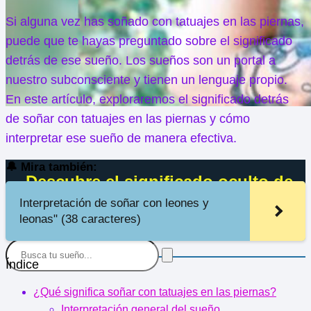
Si alguna vez has soñado con tatuajes en las piernas,
puede que te hayas preguntado sobre el significado
detrás de ese sueño. Los sueños son un portal a
nuestro subconsciente y tienen un lenguaje propio.
En este artículo, exploraremos el significado detrás
de soñar con tatuajes en las piernas y cómo
interpretar ese sueño de manera efectiva.
🔔 Mira también:
Descubre el significado oculto de
soñar con tatuajes en las piernas
Interpretación de soñar con leones y
leonas" (38 caracteres)
Índice
¿Qué significa soñar con tatuajes en las piernas?
Interpretación general del sueño