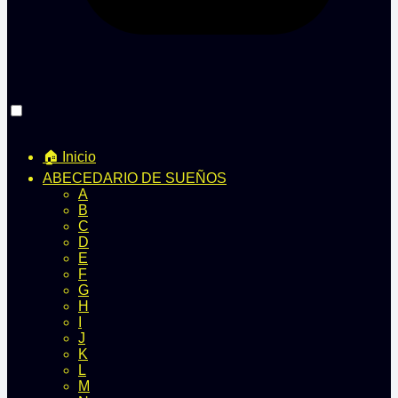
🏠 Inicio
ABECEDARIO DE SUEÑOS
A
B
C
D
E
F
G
H
I
J
K
L
M