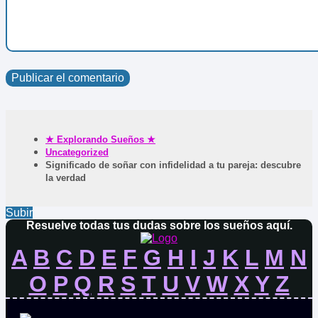
★ Explorando Sueños ★
Uncategorized
Significado de soñar con infidelidad a tu pareja: descubre
la verdad
Subir
Resuelve todas tus dudas sobre los sueños aquí.
A
B
C
D
E
F
G
H
I
J
K
L
M
N
O
P
Q
R
S
T
U
V
W
X
Y
Z