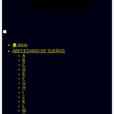
🏠 Inicio
ABECEDARIO DE SUEÑOS
A
B
C
D
E
F
G
H
I
J
K
L
M