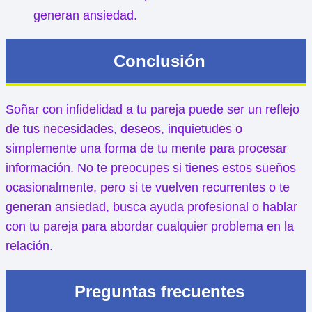
generan ansiedad.
Conclusión
Soñar con infidelidad a tu pareja puede ser un reflejo
de tus necesidades, deseos, inquietudes o
simplemente una forma de tu mente para procesar
información. No te preocupes si tienes estos sueños
ocasionalmente, pero si te vuelven recurrentes o te
generan ansiedad, busca ayuda profesional o hablar
con tu pareja para abordar cualquier problema en la
relación.
Preguntas frecuentes