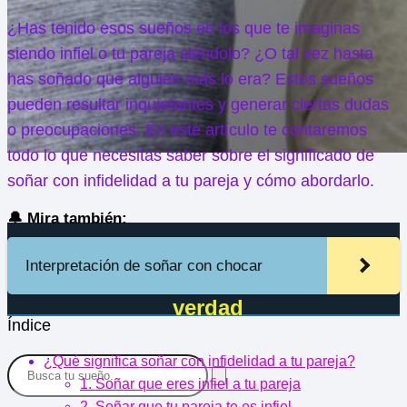
¿Has tenido esos sueños en los que te imaginas
siendo infiel o tu pareja siéndolo? ¿O tal vez hasta
has soñado que alguien más lo era? Estos sueños
pueden resultar inquietantes y generar ciertas dudas
o preocupaciones. En este artículo te contaremos
todo lo que necesitas saber sobre el significado de
soñar con infidelidad a tu pareja y cómo abordarlo.
🔔 Mira también:
Significado de soñar con
Interpretación de soñar con chocar
infidelidad a tu pareja: descubre la
verdad
Índice
¿Qué significa soñar con infidelidad a tu pareja?
1. Soñar que eres infiel a tu pareja
2. Soñar que tu pareja te es infiel